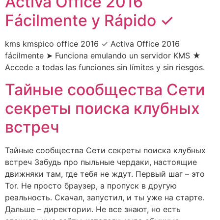
Activa Office 2016
Fácilmente y Rápido ✓
kms kmspico office 2016 ✓ Activa Office 2016
fácilmente ➤ Funciona emulando un servidor KMS ★
Accede a todas las funciones sin límites y sin riesgos.
Тайные сообщества Сети
секреты поиска клубных
встреч
Тайные сообщества Сети секреты поиска клубных
встреч Забудь про пыльные чердаки, настоящие
движняки там, где тебя не ждут. Первый шаг – это
Tor. Не просто браузер, а пропуск в другую
реальность. Скачал, запустил, и ты уже на старте.
Дальше – директории. Не все знают, но есть